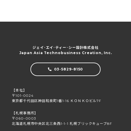
ジェイ･エイ･ティー･シー設計株式会社
Japan Asia Technobusiness Creation, Inc.
03-5829-8150
【本社】
〒101-0024
東京都千代田区神田和泉町1番1-16 ＫＯＮＫＯビル7F
【札幌事務所】
〒060-0003
北海道札幌市中央区北三条西1-1-1 札幌ブリックキューブ8F