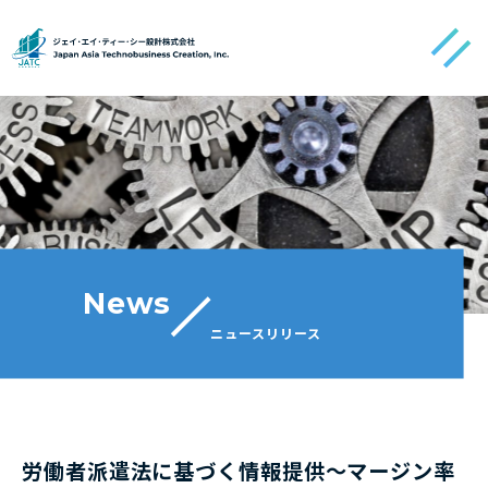
メニュ
News
ニュースリリース
労働者派遣法に基づく情報提供～マージン率